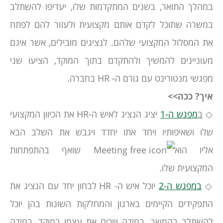
במהלך התואר, בשנים המתקדמות שלו, יעדיפו להשתלב
במשרה שתוכל לקדם אותם מקצועית ולעזור להם לפתח
את המסלול המקצועי שלהם. לנציגים מובילים, אשר אינם
מעוניינים להמשיך ולהתקדם בתוך המוקד, הציעו שני
מפגשי מנטורינט עם גורם ה- HR בחברה.
איך? ככה>>
◇
ב
מפגש ה-1
יציג הנציג לאיש ה-HR את הכיוון המקצועי
שלו ושאיפותיו ויחד אתו יחדד ויגבש את השלב הבא
אליו הוא
שואף בהתפתחות
המקצועית שלו.
◇
במפגש ה-2
יוכל איש ה- HR לבחון יחד עם הנציג את
התפקידים הקיימים בארגון והמחלקות השונות בהן יוכל
להשתלב בהמשך. במידה ויוכיח את עצמו במוקד, במידה