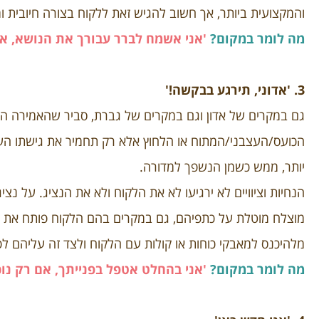
והמקצועית ביותר,
אך חשוב להגיש זאת ללקוח בצורה חיובית ו
מה לומר במקום?
'אני אשמח לברר עבורך את הנושא, אש
3. 'אדוני, תירגע בבקשה!'
גם במקרים של אדון וגם במקרים של גברת, סביר שהאמירה הז
הכועס/העצבני/המתוח או הלחוץ
אלא רק תחמיר את גישתו העו
יותר, ממש כשמן הנשפך למדורה.
הנחיות וציוויים לא ירגיעו לא את הלקוח ולא את הנציג. על נצ
מוצלח מוטלת על כתפיהם, גם במקרים בהם הלקוח פותח את ה
מלהיכנס למאבקי כוחות או קולות עם הלקוח ולצד זה עליהם לפ
מה לומר במקום?
'אני בהחלט אטפל בפנייתך, אם רק נו