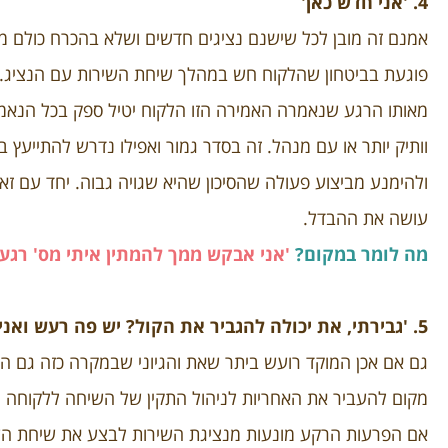
4. 'אני חדש כאן'
אמנם זה מובן לכל שישנם נציגים חדשים ושלא בהכרח כולם מכי
פוגעת בביטחון שהלקוח חש במהלך שיחת השירות עם הנציג.
מאותו הרגע שנאמרה האמירה הזו הלקוח יטיל ספק בכל הנאמר
וותיק יותר או עם מנהל.
זה בסדר גמור ואפילו נדרש להתייעץ ב
ולהימנע מביצוע פעולה שהסיכון שהיא שגויה גבוה.
יחד עם זאת
עושה את ההבדל.
מה לומר במקום?
'אני אבקש ממך להמתין איתי מס' רגעי
5. 'גבירתי, את יכולה להגביר את הקול? יש פה רעש ואני בקושי שומעת אותך'
גם אם אכן המוקד רועש ביתר שאת והגיוני שבמקרה כזה גם הל
מקום להעביר את האחריות
לניהול התקין של השיחה ללקוחה
אם הפרעות הרקע מונעות מנציגת השירות לבצע את שיחת הש